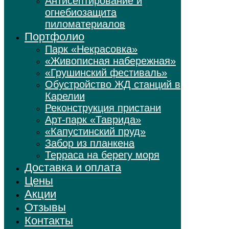
Антисептирование и
огнебиозащита
пиломатериалов
Портфолио
Парк «Некрасовка»
«Живописная набережная»
«Грушинский фестиваль»
Обустройство ЖД станций в
Карелии
Реконструкция пристани
Арт-парк «Таврида»
«Капустинский пруд»
Забор из планкена
Терраса на берегу моря
Доставка и оплата
Цены
Акции
Отзывы
Контакты