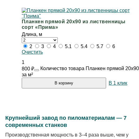
Планкен прямой 20х90 из лиственницы
сорт «Прима»
Длина, м
2
3
4
5.1
5.4
5.7
6
Очистить
1
Количество товара Планкен прямой 20х90
800
₽
за м²
В 1 клик
В корзину
Крупнейший завод по пиломатериалам — 7
современных станков
Производственная мощность в 3–4 раза выше, чем у