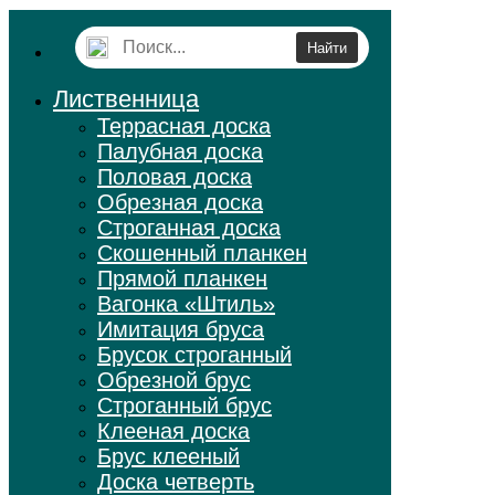
Лиственница
Террасная доска
Палубная доска
Половая доска
Обрезная доска
Строганная доска
Скошенный планкен
Прямой планкен
Вагонка «Штиль»
Имитация бруса
Брусок строганный
Обрезной брус
Строганный брус
Клееная доска
Брус клееный
Доска четверть