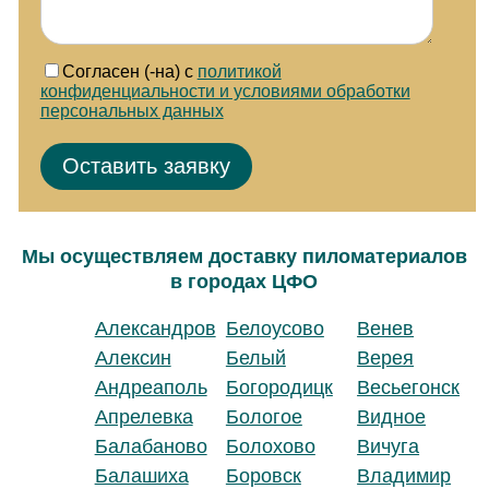
Согласен (-на) с
политикой
конфиденциальности и условиями обработки
персональных данных
Мы осуществляем доставку пиломатериалов
в городах ЦФО
Александров
Белоусово
Венев
Алексин
Белый
Верея
Андреаполь
Богородицк
Весьегонск
Апрелевка
Бологое
Видное
Балабаново
Болохово
Вичуга
Балашиха
Боровск
Владимир