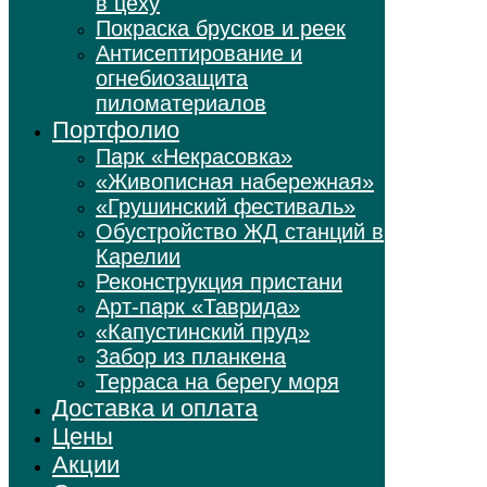
в цеху
Покраска брусков и реек
Антисептирование и
огнебиозащита
пиломатериалов
Портфолио
Парк «Некрасовка»
«Живописная набережная»
«Грушинский фестиваль»
Обустройство ЖД станций в
Карелии
Реконструкция пристани
Арт-парк «Таврида»
«Капустинский пруд»
Забор из планкена
Терраса на берегу моря
Доставка и оплата
Цены
Акции