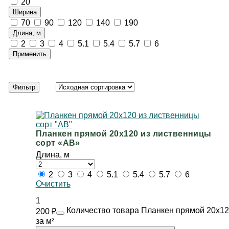
20
Ширина
70
90
120
140
190
Длина, м
2
3
4
5.1
5.4
5.7
6
Применить
Фильтр
Планкен прямой 20х120 из лиственницы
сорт «АВ»
Длина, м
2
3
4
5.1
5.4
5.7
6
Очистить
1
Количество товара Планкен прямой 20х12
200
₽
за м²