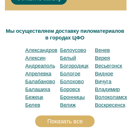
Мы осуществляем доставку пиломатериалов
в городах ЦФО
Александров
Белоусово
Венев
Алексин
Белый
Верея
Андреаполь
Богородицк
Весьегонск
Апрелевка
Бологое
Видное
Балабаново
Болохово
Вичуга
Балашиха
Боровск
Владимир
Бежецк
Бронницы
Волоколамск
Белев
Велиж
Воскресенск
Показать все