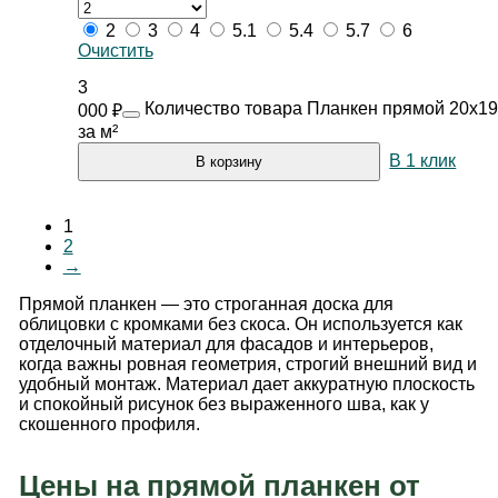
2
3
4
5.1
5.4
5.7
6
Очистить
3
Количество товара Планкен прямой 20х190
000
₽
за м²
В 1 клик
В корзину
1
2
→
Прямой планкен — это строганная доска для
облицовки с кромками без скоса. Он используется как
отделочный материал для фасадов и интерьеров,
когда важны ровная геометрия, строгий внешний вид и
удобный монтаж. Материал дает аккуратную плоскость
и спокойный рисунок без выраженного шва, как у
скошенного профиля.
Цены на прямой планкен от