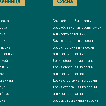
венница
Сосна
доска
Брус обрезной из сосны
оска
Брус обрезной из сосны сухой
оска
антисептированный
доска
Брус строганный из сосны
 доска
Брус строганный из сосны
кошенный
антисептированный
рямой
Доска обрезная из сосны
тиль»
Доска обрезная из сосны
бруса
антисептированная
роганный
Доска строганная из сосны
рус
Доска строганная из сосны
 брус
антисептированная
оска
Брусок строганный из сосны