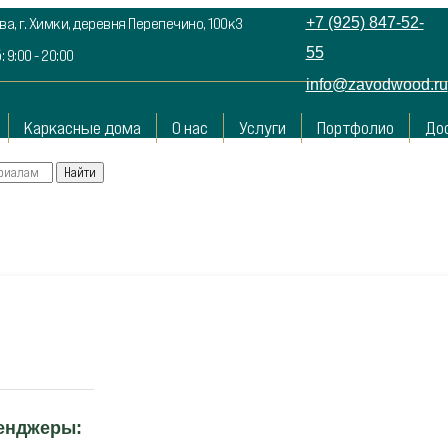
а, г. Химки, деревня Перепечино, 100к3
+7 (925) 847-52-
55
: 9:00 - 20:00
info@zavodwood.ru
Каркасные дома
О нас
Услуги
Портфолио
До
сенджеры: