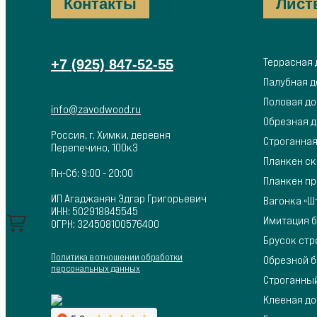
Контакты
Лист
Террасная 
+7 (925) 847-52-55
Палубная д
Половая д
info@zavodwood.ru
Обрезная 
Россия, г. Химки, деревня
Строганная
Перепечино, 100к3
Планкен с
Пн-Сб: 9:00 - 20:00
Планкен п
ИП Агаджанян Эдгар Григорьевич
Вагонка «Ш
ИНН: 502918845545
Имитация 
ОГРН: 324508100576400
0
Брусок ст
Политика в отношении обработки
Обрезной б
персональных данных
Строганный
Клееная д