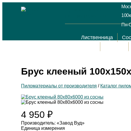
Моск
Производитель
пиломатериалов
100к
Пн-С
Лиственница
Со
Акции
Отзывы
Брус клееный 100х150х
Пиломатериалы от производителя
/
Каталог пило
4 950
₽
Производитель: «Завод Вуд»
Единица измерения