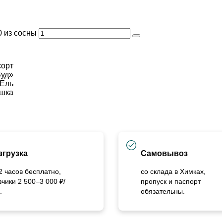
 из сосны
сорт
Вуд»
/Ель
ушка
згрузка
Самовывоз
2 часов бесплатно,
со склада в Химках,
зчики 2 500–3 000 ₽/
пропуск и паспорт
.
обязательны.