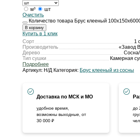
м³
шт
Очистить
Количество товара Брус клееный 100х150х6000
В корзину
Купить в 1 клик
Сорт
1 
Производитель
«Завод 
Дерево
Сосна
Тип сушки
Камерная с
Подробнее
Артикул:
Н/Д
Категория:
Брус клееный из сосны
Доставка по МСК и МО
Ра
удобное время,
до 
возможны выходные, от
гру
30 000 ₽
чел