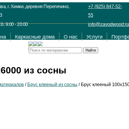
ва, г. Химки, деревня Перепечино,
+7 (925) 847-52-
3
55
б: 9:00 - 20:00
info@zavodwood.ru
сна
Каркасные дома
О нас
Услуги
Портф
Контакты
6000 из сосны
материалов
/
Брус клееный из сосны
/
Брус клееный 100х150