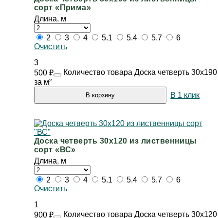
сорт «Прима»
Длина, м
2
3
4
5.1
5.4
5.7
6
Очистить
3
Количество товара Доска четверть 30х190
500
₽
за м²
В 1 клик
В корзину
Доска четверть 30х120 из лиственницы
сорт «ВС»
Длина, м
2
3
4
5.1
5.4
5.7
6
Очистить
1
Количество товара Доска четверть 30х120
900
₽