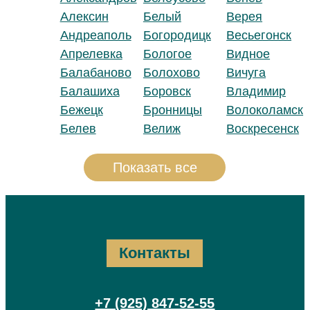
Алексин
Белый
Верея
Андреаполь
Богородицк
Весьегонск
Апрелевка
Бологое
Видное
Балабаново
Болохово
Вичуга
Балашиха
Боровск
Владимир
Бежецк
Бронницы
Волоколамск
Белев
Велиж
Воскресенск
Показать все
Контакты
+7 (925) 847-52-55