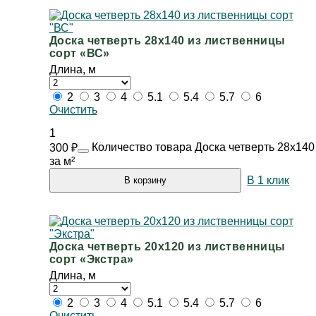
Доска четверть 28х140 из лиственницы
сорт «ВС»
Длина, м
2
3
4
5.1
5.4
5.7
6
Очистить
1
Количество товара Доска четверть 28х140
300
₽
за м²
В 1 клик
В корзину
Доска четверть 20х120 из лиственницы
сорт «Экстра»
Длина, м
2
3
4
5.1
5.4
5.7
6
Очистить