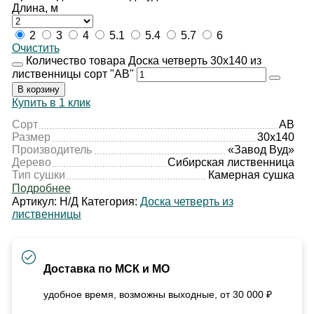
Длина, м
2
3
4
5.1
5.4
5.7
6
Очистить
Количество товара Доска четверть 30х140 из
лиственницы сорт "АВ"
В корзину
Купить в 1 клик
Сорт
АВ
Размер
30х140
Производитель
«Завод Вуд»
Дерево
Сибирская лиственница
Тип сушки
Камерная сушка
Подробнее
Артикул:
Н/Д
Категория:
Доска четверть из
лиственницы
Доставка по МСК и МО
удобное время, возможны выходные, от 30 000 ₽