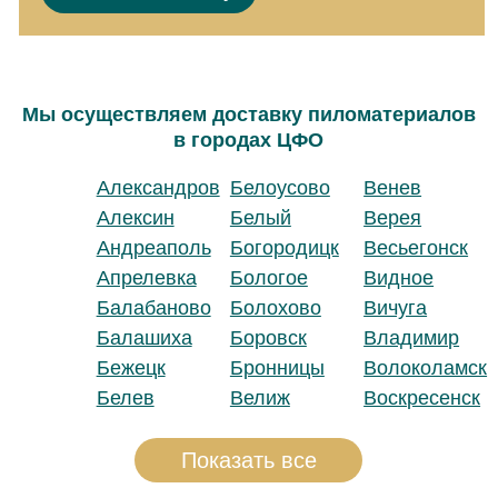
Мы осуществляем доставку пиломатериалов
в городах ЦФО
Александров
Белоусово
Венев
Алексин
Белый
Верея
Андреаполь
Богородицк
Весьегонск
Апрелевка
Бологое
Видное
Балабаново
Болохово
Вичуга
Балашиха
Боровск
Владимир
Бежецк
Бронницы
Волоколамск
Белев
Велиж
Воскресенск
Показать все