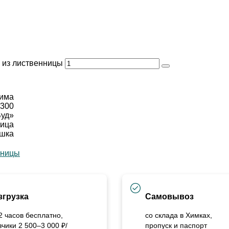
 из лиственницы
рима
х300
Вуд»
ница
ушка
нницы
згрузка
Самовывоз
2 часов бесплатно,
со склада в Химках,
зчики 2 500–3 000 ₽/
пропуск и паспорт