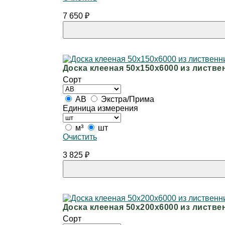
7 650
₽
Доска клееная 50х150х6000 из листв
Сорт
АВ
Экстра/Прима
Единица измерения
м³
шт
Очистить
3 825
₽
Доска клееная 50х200х6000 из листв
Сорт