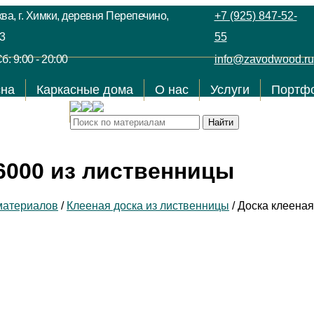
ва, г. Химки, деревня Перепечино,
+7 (925) 847-52-
3
55
б: 9:00 - 20:00
info@zavodwood.ru
сна
Каркасные дома
О нас
Услуги
Портф
Контакты
6000 из лиственницы
материалов
/
Клееная доска из лиственницы
/
Доска клееная