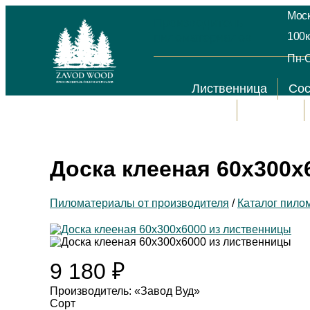
Моск
Производитель
пиломатериалов
100к
Пн-С
Лиственница
Со
Акции
Отзывы
Доска клееная 60х300х
Пиломатериалы от производителя
/
Каталог пило
9 180
₽
Производитель: «Завод Вуд»
Сорт