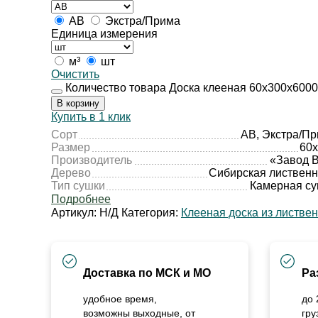
АВ
Экстра/Прима
Единица измерения
м³
шт
Очистить
Количество товара Доска клееная 60х300х6000
В корзину
Купить в 1 клик
Сорт
АВ, Экстра/П
Размер
60
Производитель
«Завод 
Дерево
Сибирская листвен
Тип сушки
Камерная с
Подробнее
Артикул:
Н/Д
Категория:
Клееная доска из листве
Доставка по МСК и МО
Ра
удобное время,
до 
возможны выходные, от
гру