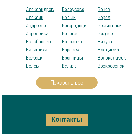
Александров
Белоусово
Венев
Алексин
Белый
Верея
Андреаполь
Богородицк
Весьегонск
Апрелевка
Бологое
Видное
Балабаново
Болохово
Вичуга
Балашиха
Боровск
Владимир
Бежецк
Бронницы
Волоколамск
Белев
Велиж
Воскресенск
Показать все
Контакты