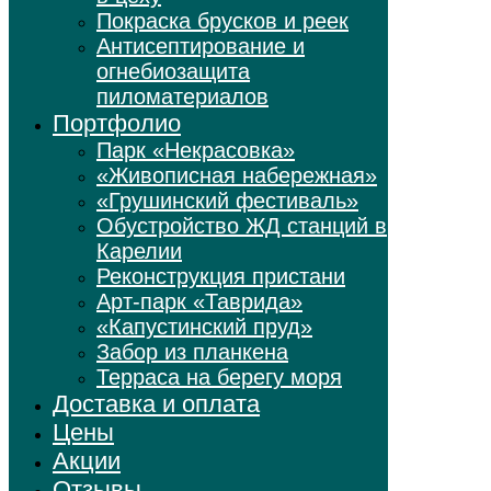
Покраска брусков и реек
Антисептирование и
огнебиозащита
пиломатериалов
Портфолио
Парк «Некрасовка»
«Живописная набережная»
«Грушинский фестиваль»
Обустройство ЖД станций в
Карелии
Реконструкция пристани
Арт-парк «Таврида»
«Капустинский пруд»
Забор из планкена
Терраса на берегу моря
Доставка и оплата
Цены
Акции
Отзывы