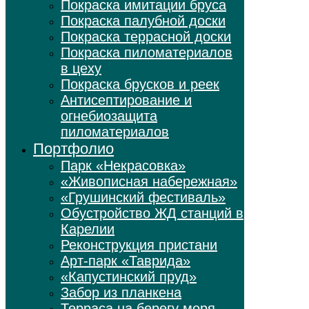
Покраска имитации бруса
Покраска палубной доски
Покраска террасной доски
Покраска пиломатериалов
в цеху
Покраска брусков и реек
Антисептирование и
огнебиозащита
пиломатериалов
Портфолио
Парк «Некрасовка»
«Живописная набережная»
«Грушинский фестиваль»
Обустройство ЖД станций в
Карелии
Реконструкция пристани
Арт-парк «Таврида»
«Капустинский пруд»
Забор из планкена
Терраса на берегу моря