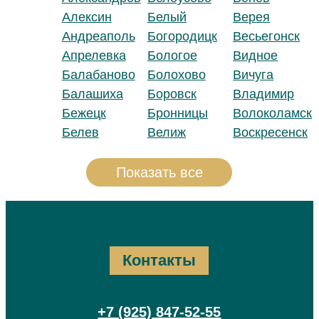
Алексин
Белый
Верея
Андреаполь
Богородицк
Весьегонск
Апрелевка
Бологое
Видное
Балабаново
Болохово
Вичуга
Балашиха
Боровск
Владимир
Бежецк
Бронницы
Волоколамск
Белев
Велиж
Воскресенск
Показать все
Контакты
+7 (925) 847-52-55