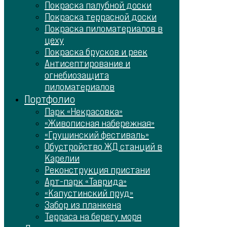
Покраска палубной доски
Покраска террасной доски
Покраска пиломатериалов в
цеху
Покраска брусков и реек
Антисептирование и
огнебиозащита
пиломатериалов
Портфолио
Парк «Некрасовка»
«Живописная набережная»
«Грушинский фестиваль»
Обустройство ЖД станций в
Карелии
Реконструкция пристани
Арт-парк «Таврида»
«Капустинский пруд»
Забор из планкена
Терраса на берегу моря