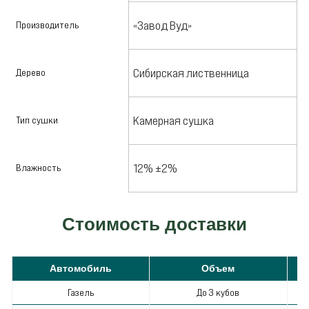
«Завод Вуд»
Производитель
Сибирская лиственница
Дерево
Камерная сушка
Тип сушки
12% ±2%
Влажность
Стоимость доставки
Автомобиль
Объем
С
Газель
До 3 кубов