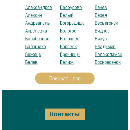
Александров
Белоусово
Венев
Алексин
Белый
Верея
Андреаполь
Богородицк
Весьегонск
Апрелевка
Бологое
Видное
Балабаново
Болохово
Вичуга
Балашиха
Боровск
Владимир
Бежецк
Бронницы
Волоколамск
Белев
Велиж
Воскресенск
Показать все
Контакты