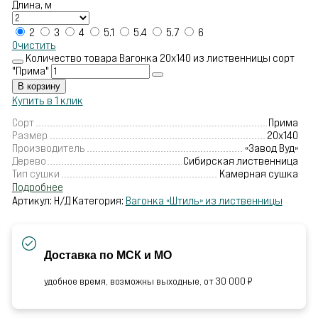
Длина, м
2
3
4
5.1
5.4
5.7
6
Очистить
Количество товара Вагонка 20х140 из лиственницы сорт
"Прима"
В корзину
Купить в 1 клик
Сорт
Прима
Размер
20х140
Производитель
«Завод Вуд»
Дерево
Сибирская лиственница
Тип сушки
Камерная сушка
Подробнее
Артикул:
Н/Д
Категория:
Вагонка «Штиль» из лиственницы
Доставка по МСК и МО
удобное время, возможны выходные, от 30 000 ₽