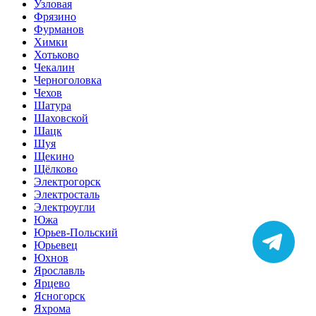
Узловая
Фрязино
Фурманов
Химки
Хотьково
Чекалин
Черноголовка
Чехов
Шатура
Шаховской
Шацк
Шуя
Щекино
Щёлково
Электрогорск
Электросталь
Электроугли
Южа
Юрьев-Польский
Юрьевец
Юхнов
Ярославль
Ярцево
Ясногорск
Яхромa