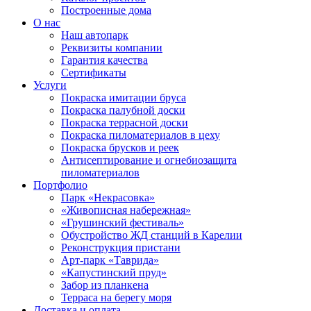
Построенные дома
О нас
Наш автопарк
Реквизиты компании
Гарантия качества
Сертификаты
Услуги
Покраска имитации бруса
Покраска палубной доски
Покраска террасной доски
Покраска пиломатериалов в цеху
Покраска брусков и реек
Антисептирование и огнебиозащита
пиломатериалов
Портфолио
Парк «Некрасовка»
«Живописная набережная»
«Грушинский фестиваль»
Обустройство ЖД станций в Карелии
Реконструкция пристани
Арт-парк «Таврида»
«Капустинский пруд»
Забор из планкена
Терраса на берегу моря
Доставка и оплата