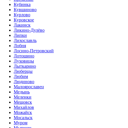
Кубинка
Кувшиново
Курлово
Куровское
Лакинск
Ликино-Дулёво
Липки
Лихославль
Лобня
Лосино-Петровский
Лотошино
Луховицы
Лыткарино
Люберцы
Любим
Людиново
Малоярославец
Медынь
Меленки
Мещовск
Михайлов
Можайск
Мосальск
Муром
Мытищи