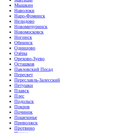
Мышкин
Наволоки
Наро-Фоминск
Нелидово
Новомичуринск
Новомосковск
Ногинск
Обнинск
Одинцово
Озёры
Орехово-Зуево
Осташков
Павловский Посад
Пересвет
Переславль-Залесский
Петушки
Плавск
Плес
Подольск
Покров
Починок
Пошехонье
Приволжск
Протвино