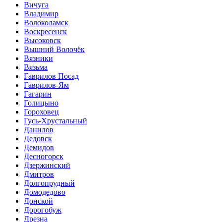
Вичуга
Владимир
Волоколамск
Воскресенск
Высоковск
Вышний Волочёк
Вязники
Вязьма
Гаврилов Посад
Гаврилов-Ям
Гагарин
Голицыно
Гороховец
Гусь-Хрустальный
Данилов
Дедовск
Демидов
Десногорск
Дзержинский
Дмитров
Долгопрудный
Домодедово
Донской
Дорогобуж
Дрезна