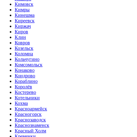
Кимовск
Кимры
Кинешма
Киреевск
Киржач
Киров
Клин
Ковров
Козельск
Коломна
Кольчугино
Комсомольск
Конаково
Кондрово
Кораблино
Королёв
Костерево
Котельники
Кохма
Красноармейск
Красногорск
Краснозаводск
Краснознаменск
Красный Холм
Кременки