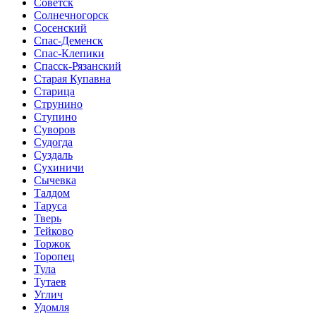
Советск
Солнечногорск
Сосенский
Спас-Деменск
Спас-Клепики
Спасск-Рязанский
Старая Купавна
Старица
Струнино
Ступино
Суворов
Судогда
Суздаль
Сухиничи
Сычевка
Талдом
Таруса
Тверь
Тейково
Торжок
Торопец
Тула
Тутаев
Углич
Удомля