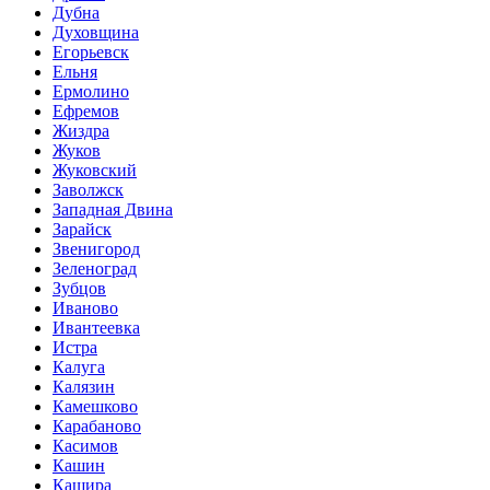
Дубна
Духовщина
Егорьевск
Ельня
Ермолино
Ефремов
Жиздра
Жуков
Жуковский
Заволжск
Западная Двина
Зарайск
Звенигород
Зеленоград
Зубцов
Иваново
Ивантеевка
Истра
Калуга
Калязин
Камешково
Карабаново
Касимов
Кашин
Кашира