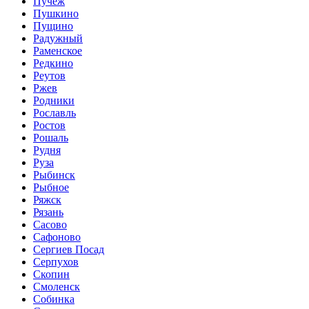
Пучеж
Пушкино
Пущино
Радужный
Раменское
Редкино
Реутов
Ржев
Родники
Рославль
Ростов
Рошаль
Рудня
Руза
Рыбинск
Рыбное
Ряжск
Рязань
Сасово
Сафоново
Сергиев Посад
Серпухов
Скопин
Смоленск
Собинка