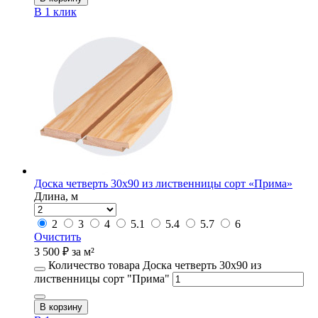
В 1 клик
Доска четверть 30х90 из лиственницы сорт «Прима»
Длина, м
2
3
4
5.1
5.4
5.7
6
Очистить
3 500
₽
за м²
Количество товара Доска четверть 30х90 из
лиственницы сорт "Прима"
В корзину