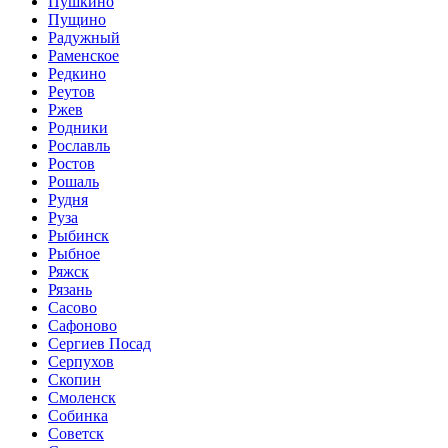
Пушкино
Пущино
Радужный
Раменское
Редкино
Реутов
Ржев
Родники
Рославль
Ростов
Рошаль
Рудня
Руза
Рыбинск
Рыбное
Ряжск
Рязань
Сасово
Сафоново
Сергиев Посад
Серпухов
Скопин
Смоленск
Собинка
Советск