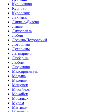
Кувшиново
Курлово
Куровское
Лакинск
Ликино-Дулёво
Липки
Лихославль
Лобня
Лосино-Петровский
Лотошино
Луховицы
Лыткарино
Люберцы
Любим
Людиново
Малоярославец
Медынь
Меленки
Мещовск
Михайлов
Можайск
Мосальск
Муром
Мытищи
Мышкин