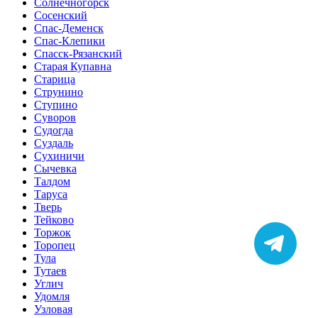
Солнечногорск
Сосенский
Спас-Деменск
Спас-Клепики
Спасск-Рязанский
Старая Купавна
Старица
Струнино
Ступино
Суворов
Судогда
Суздаль
Сухиничи
Сычевка
Талдом
Таруса
Тверь
Тейково
Торжок
Торопец
Тула
Тутаев
Углич
Удомля
Узловая