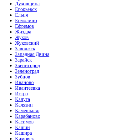
Духовщина
Егорьевск
Ельня
Ермолино
Ефремов
Жиздра
Жуков
Жуковский
Заволжск
Западная Двина
Зарайск
Звенигород
Зеленоград
Зубцов
Иваново
Ивантеевка
Истра
Калуга
Калязин
Камешково
Карабаново
Касимов
Кашин
Кашира
Кимовск