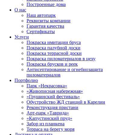
Построенные дома
О нас
Наш автопарк
Реквизиты компании
Гарантия качества
Сертификаты
Услуги
Покраска имитации бруса
Покраска палубной доски
Покраска террасной доски
Покраска пиломатериалов в цеху
Покраска брусков и реек
Антисептирование и огнебиозащита
пиломатериалов
Портфолио
Парк «Некрасовка»
«Живописная набережная»
«Грушинский фестиваль»
Обустройство ЖД станций в Карелии
Реконструкция пристани
Арт-парк «Таврида»
«Капустинский пруд»
Забор из планкена
Терраса на берегу моря
Доставка и оплата