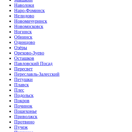
Наволоки
Наро-Фоминск
Нелидово
Новомичуринск
Новомосковск
Ногинск
Обнинск
Одинцово
Озёры
Орехово-Зуево
Осташков
Павловский Посад
Пересвет
Переславль-Залесский
Петушки
Плавск
Плес
Подольск
Покров
Починок
Пошехонье
Приволжск
Протвино
Пучеж