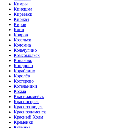
Кимры
Кинешма
Киреевск
Киржач
Киров
Клин
Ковров
Козельск
Коломна
Кольчугино
Комсомольск
Конаково
Кондрово
Кораблино
Королёв
Костерево
Котельники
Кохма
Красноармейск
Красногорск
Краснозаводск
Краснознаменск
Красный Холм
Кременки
Кубинка