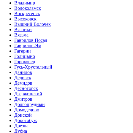
Владимир
Волоколамск
Воскресенск
Высоковск
Вышний Волочёк
Вязники
Вязьма
Гаврилов Посад
Гаврилов-Ям
Гагарин
Голицыно
Гороховец
Гусь-Хрустальный
Данилов
Дедовск
Демидов
Десногорск
Дзержинский
Дмитров
Долгопрудный
Домодедово
Донской
Дорогобуж
Дрезна
Дубна