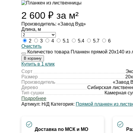
2 600
₽
за м²
Производитель: «Завод Вуд»
Длина, м
2
3
4
5.1
5.4
5.7
6
Очистить
Количество товара Планкен прямой 20х140 из 
В корзину
Купить в 1 клик
Сорт
Эк
Размер
20
Производитель
«Завод 
Дерево
Сибирская листвен
Тип сушки
Камерная с
Подробнее
Артикул:
Н/Д
Категория:
Прямой планкен из лист
Доставка по МСК и МО
Ра