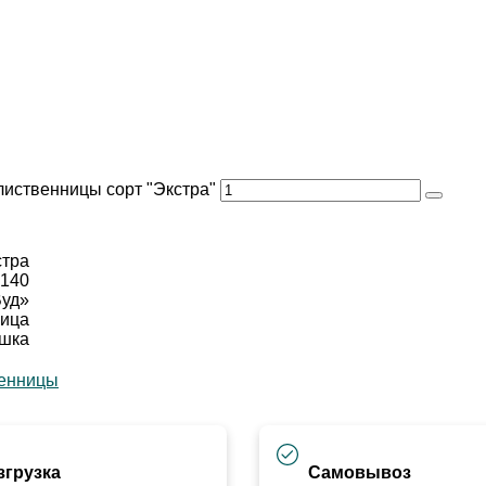
лиственницы сорт "Экстра"
стра
х140
Вуд»
ница
ушка
венницы
згрузка
Самовывоз