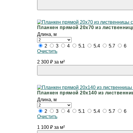
Планкен прямой 20х70 из лиственни
Длина, м
2
3
4
5.1
5.4
5.7
6
Очистить
2 300
₽
за м²
Планкен прямой 20х140 из лиственни
Длина, м
2
3
4
5.1
5.4
5.7
6
Очистить
1 100
₽
за м²