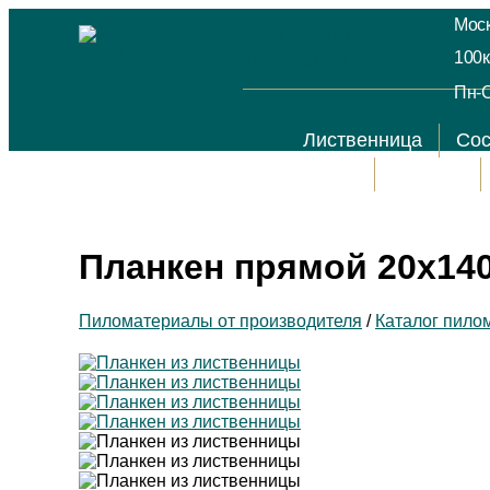
Моск
Производитель
пиломатериалов
100к
Пн-С
Лиственница
Со
Акции
Отзывы
Планкен прямой 20х140
Пиломатериалы от производителя
/
Каталог пило