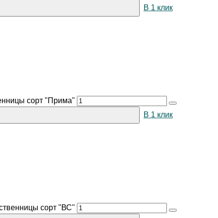
В 1 клик
енницы сорт "Прима"
В 1 клик
ственницы сорт "ВС"