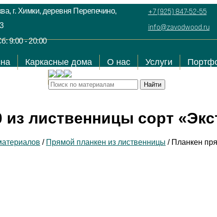
ва, г. Химки, деревня Перепечино,
+7 (925) 847-52-55
3
info@zavodwood.ru
б: 9:00 - 20:00
сна
Каркасные дома
О нас
Услуги
Портф
Контакты
 из лиственницы сорт «Экс
материалов
/
Прямой планкен из лиственницы
/
Планкен пря