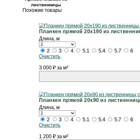
лиственницы
Похожие товары
Планкен прямой 20х190 из лиственни
Длина, м
2
3
4
5.1
5.4
5.7
6
Очистить
3 000
₽
за м²
Планкен прямой 20х90 из лиственниц
Длина, м
2
3
4
5.1
5.4
5.7
6
Очистить
1 200
₽
за м²