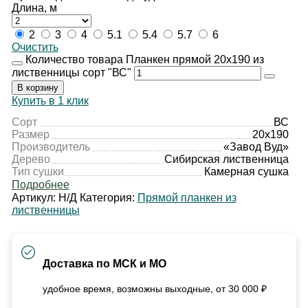
Длина, м
2
3
4
5.1
5.4
5.7
6
Очистить
Количество товара Планкен прямой 20х190 из
лиственницы сорт "ВС"
В корзину
Купить в 1 клик
Сорт
ВС
Размер
20х190
Производитель
«Завод Вуд»
Дерево
Сибирская лиственница
Тип сушки
Камерная сушка
Подробнее
Артикул:
Н/Д
Категория:
Прямой планкен из
лиственницы
Доставка по МСК и МО
удобное время, возможны выходные, от 30 000 ₽