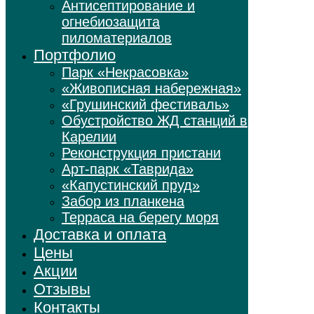
Антисептирование и
огнебиозащита
пиломатериалов
Портфолио
Парк «Некрасовка»
«Живописная набережная»
«Грушинский фестиваль»
Обустройство ЖД станций в
Карелии
Реконструкция пристани
Арт-парк «Таврида»
«Капустинский пруд»
Забор из планкена
Терраса на берегу моря
Доставка и оплата
Цены
Акции
Отзывы
Контакты