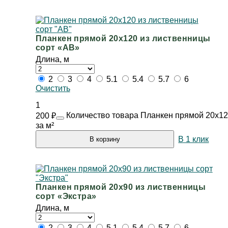
Планкен прямой 20х120 из лиственницы
сорт «АВ»
Длина, м
2
3
4
5.1
5.4
5.7
6
Очистить
1
Количество товара Планкен прямой 20х12
200
₽
за м²
В 1 клик
В корзину
Планкен прямой 20х90 из лиственницы
сорт «Экстра»
Длина, м
2
3
4
5.1
5.4
5.7
6