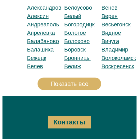
Александров
Белоусово
Венев
Алексин
Белый
Верея
Андреаполь
Богородицк
Весьегонск
Апрелевка
Бологое
Видное
Балабаново
Болохово
Вичуга
Балашиха
Боровск
Владимир
Бежецк
Бронницы
Волоколамск
Белев
Велиж
Воскресенск
Показать все
Контакты