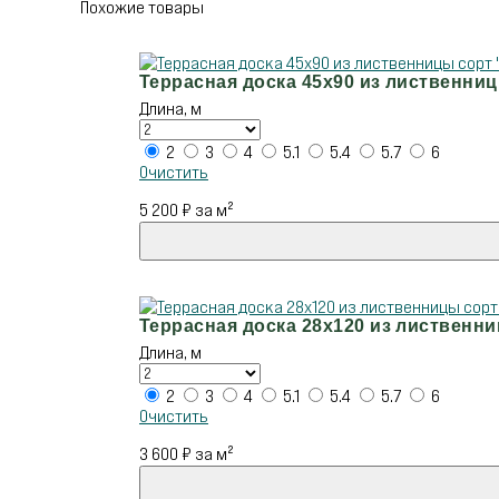
Похожие товары
Террасная доска 45х90 из лиственни
Длина, м
2
3
4
5.1
5.4
5.7
6
Очистить
5 200
₽
за м²
Террасная доска 28х120 из лиственни
Длина, м
2
3
4
5.1
5.4
5.7
6
Очистить
3 600
₽
за м²