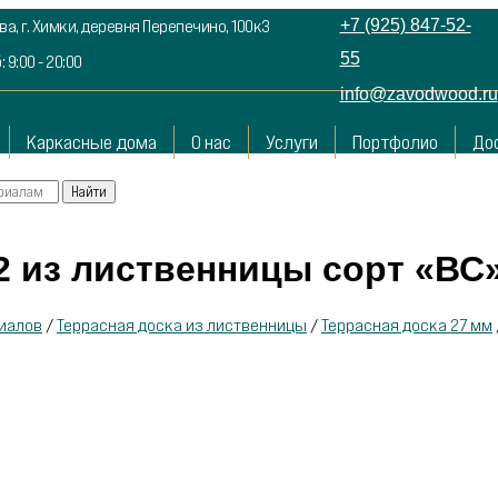
а, г. Химки, деревня Перепечино, 100к3
+7 (925) 847-52-
55
: 9:00 - 20:00
info@zavodwood.ru
Каркасные дома
О нас
Услуги
Портфолио
До
2 из лиственницы сорт «ВС
иалов
/
Террасная доска из лиственницы
/
Террасная доска 27 мм