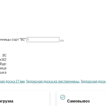
енницы сорт "ВС"
ВС
х142
Вуд»
ница
ушка
ная доска 27 мм
,
Террасная доска из лиственницы
,
Террасная доск
згрузка
Самовывоз