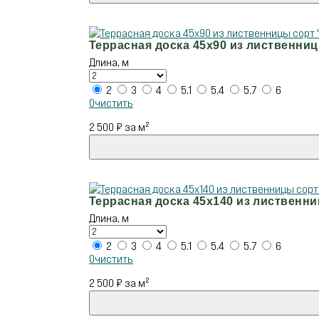
Террасная доска 45х90 из лиственни
Длина, м
2
3
4
5.1
5.4
5.7
6
Очистить
2 500
₽
за м²
Террасная доска 45х140 из лиственн
Длина, м
2
3
4
5.1
5.4
5.7
6
Очистить
2 500
₽
за м²