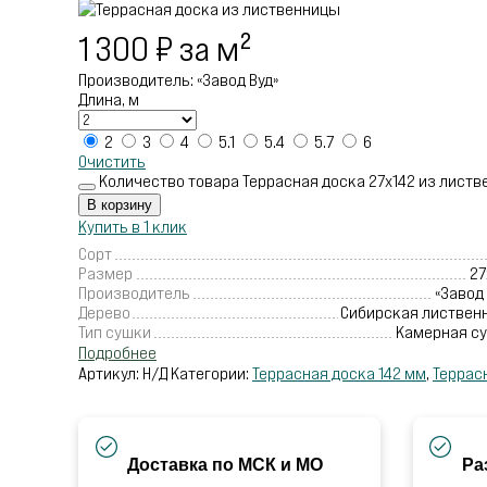
1 300
₽
за м²
Производитель: «Завод Вуд»
Длина, м
2
3
4
5.1
5.4
5.7
6
Очистить
Количество товара Террасная доска 27х142 из листв
В корзину
Купить в 1 клик
Сорт
Размер
27
Производитель
«Завод 
Дерево
Сибирская листвен
Тип сушки
Камерная с
Подробнее
Артикул:
Н/Д
Категории:
Террасная доска 142 мм
,
Террас
Доставка по МСК и МО
Ра