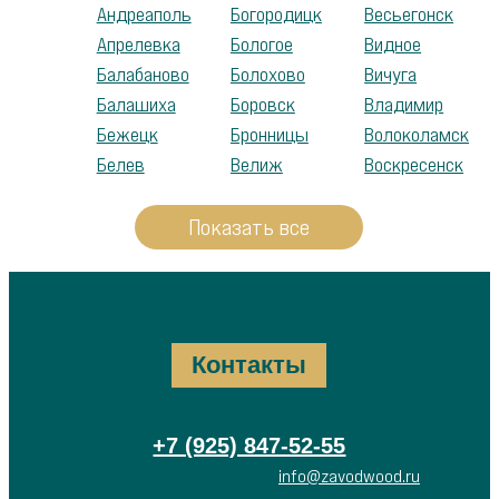
Андреаполь
Богородицк
Весьегонск
Апрелевка
Бологое
Видное
Балабаново
Болохово
Вичуга
Балашиха
Боровск
Владимир
Бежецк
Бронницы
Волоколамск
Белев
Велиж
Воскресенск
Показать все
Контакты
+7 (925) 847-52-55
info@zavodwood.ru