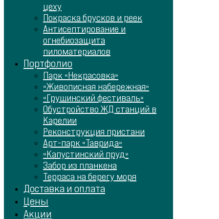
цеху
Покраска брусков и реек
Антисептирование и
огнебиозащита
пиломатериалов
Портфолио
Парк «Некрасовка»
«Живописная набережная»
«Грушинский фестиваль»
Обустройство ЖД станций в
Карелии
Реконструкция пристани
Арт-парк «Таврида»
«Капустинский пруд»
Забор из планкена
Терраса на берегу моря
Доставка и оплата
Цены
Акции