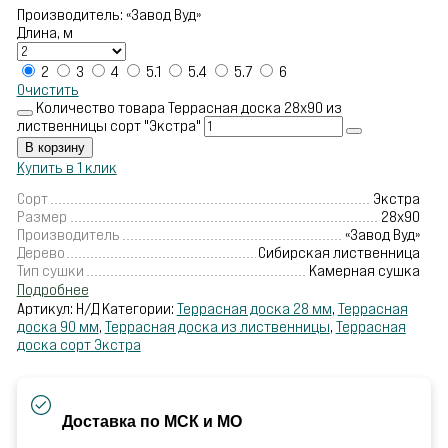
Производитель: «Завод Вуд»
Длина, м
2
3
4
5.1
5.4
5.7
6
Очистить
Количество товара Террасная доска 28х90 из
лиственницы сорт "Экстра"
В корзину
Купить в 1 клик
Сорт
Экстра
Размер
28х90
Производитель
«Завод Вуд»
Дерево
Сибирская лиственница
Тип сушки
Камерная сушка
Подробнее
Артикул:
Н/Д
Категории:
Террасная доска 28 мм
,
Террасная
доска 90 мм
,
Террасная доска из лиственницы
,
Террасная
доска сорт Экстра
Доставка по МСК и МО