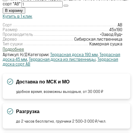
сорт "АВ"
В корзину
Купить в 1 клик
Сорт
АВ
Размер
45х190
Производитель
«Завод Вуд»
Дерево
Сибирская лиственница
Тип сушки
Камерная сушка
Подробнее
Артикул:
Н/Д
Категории:
Террасная доска 190 мм
,
Террасная
доска 45 мм
,
Террасная доска из лиственницы
,
Террасная
доска сорт АВ
Доставка по МСК и МО
удобное время, возможны выходные, от 30 000 ₽
Разгрузка
до 2 часов бесплатно, грузчики 2 500–3 000 ₽/чел.