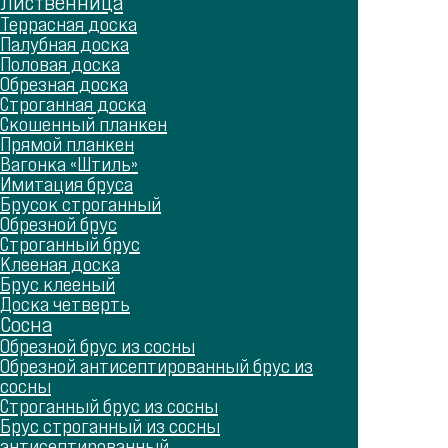
Лиственница
Террасная доска
Палубная доска
Половая доска
Обрезная доска
Строганная доска
Скошенный планкен
Прямой планкен
Вагонка «Штиль»
Имитация бруса
Брусок строганный
Обрезной брус
Строганный брус
Клееная доска
Брус клееный
Доска четверть
Сосна
Обрезной брус из сосны
Обрезной антисептированный брус из
сосны
Строганный брус из сосны
Брус строганный из сосны
антисептированный