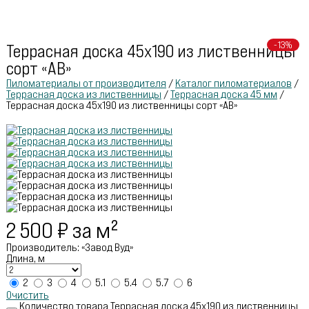
Производитель
пиломатериалов
-13%
Террасная доска 45х190 из лиственницы
сорт «АВ»
Пиломатериалы от производителя
/
Каталог пиломатериалов
/
Террасная доска из лиственницы
/
Террасная доска 45 мм
/
Террасная доска 45х190 из лиственницы сорт «АВ»
2 500
₽
за м²
Производитель: «Завод Вуд»
Длина, м
2
3
4
5.1
5.4
5.7
6
Очистить
Количество товара Террасная доска 45х190 из лиственницы