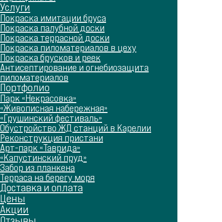
Услуги
Покраска имитации бруса
Покраска палубной доски
Покраска террасной доски
Покраска пиломатериалов в цеху
Покраска брусков и реек
Антисептирование и огнебиозащита
пиломатериалов
Портфолио
Парк «Некрасовка»
«Живописная набережная»
«Грушинский фестиваль»
Обустройство ЖД станций в Карелии
Реконструкция пристани
Арт-парк «Таврида»
«Капустинский пруд»
Забор из планкена
Терраса на берегу моря
Доставка и оплата
Цены
Акции
Отзывы