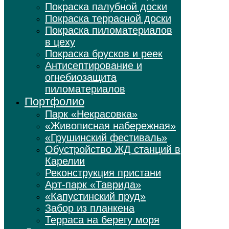
Покраска палубной доски
Покраска террасной доски
Покраска пиломатериалов
в цеху
Покраска брусков и реек
Антисептирование и
огнебиозащита
пиломатериалов
Портфолио
Парк «Некрасовка»
«Живописная набережная»
«Грушинский фестиваль»
Обустройство ЖД станций в
Карелии
Реконструкция пристани
Арт-парк «Таврида»
«Капустинский пруд»
Забор из планкена
Терраса на берегу моря