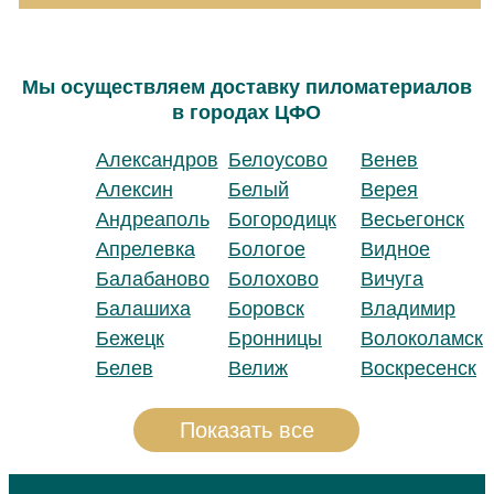
Мы осуществляем доставку пиломатериалов
в городах ЦФО
Александров
Белоусово
Венев
Алексин
Белый
Верея
Андреаполь
Богородицк
Весьегонск
Апрелевка
Бологое
Видное
Балабаново
Болохово
Вичуга
Балашиха
Боровск
Владимир
Бежецк
Бронницы
Волоколамск
Белев
Велиж
Воскресенск
Показать все