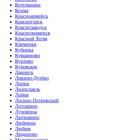
Котельники
Кохма
Красноармейск
Красногорск
Краснозаводск
Краснознаменск
Красный Холм
Кременки
Кубинка
Кувшиново
Курлово
Куровское
Лакинск
Ликино-Дулёво
Липки
Лихославль
Лобня
Лосино-Петровский
Лотошино
Луховицы
Лыткарино
Люберцы
Любим
Людиново
Малоярославец