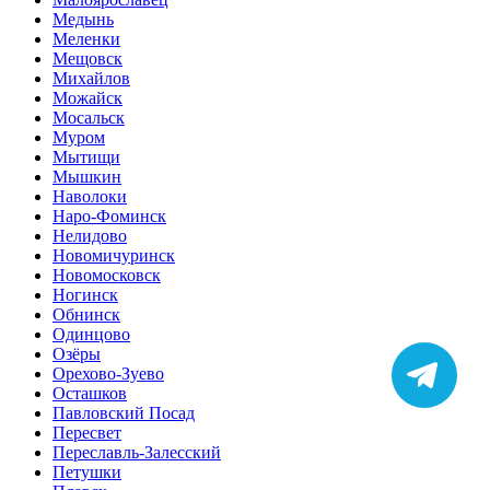
Медынь
Меленки
Мещовск
Михайлов
Можайск
Мосальск
Муром
Мытищи
Мышкин
Наволоки
Наро-Фоминск
Нелидово
Новомичуринск
Новомосковск
Ногинск
Обнинск
Одинцово
Озёры
Орехово-Зуево
Осташков
Павловский Посад
Пересвет
Переславль-Залесский
Петушки