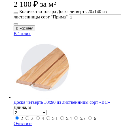
2 100
₽
за м²
Количество товара Доска четверть 20х140 из
лиственницы сорт "Прима"
В корзину
В 1 клик
Доска четверть 30х90 из лиственницы сорт «ВС»
Длина, м
2
3
4
5.1
5.4
5.7
6
Очистить