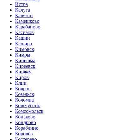
Истра
Калуга
Калязин
Камешково
Карабаново
Касимов
Кашин
Кашира
Кимовск
Кимры
Кинешма
Киреевск
Киржач
Киров
Клин
Ковров
Козельск
Коломна
Кольчугино
Комсомольск
Конаково
Кондрово
Кораблино
Королёв
Костерево