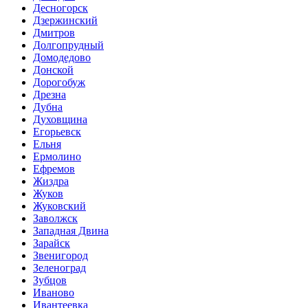
Десногорск
Дзержинский
Дмитров
Долгопрудный
Домодедово
Донской
Дорогобуж
Дрезна
Дубна
Духовщина
Егорьевск
Ельня
Ермолино
Ефремов
Жиздра
Жуков
Жуковский
Заволжск
Западная Двина
Зарайск
Звенигород
Зеленоград
Зубцов
Иваново
Ивантеевка