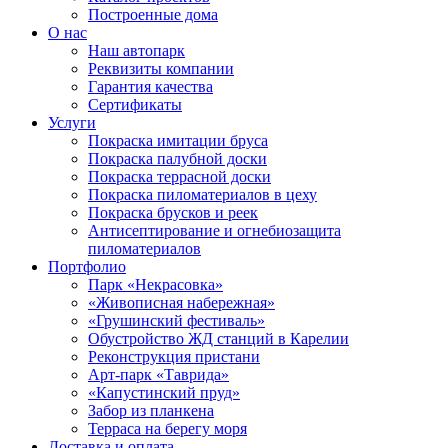
Построенные дома
О нас
Наш автопарк
Реквизиты компании
Гарантия качества
Сертификаты
Услуги
Покраска имитации бруса
Покраска палубной доски
Покраска террасной доски
Покраска пиломатериалов в цеху
Покраска брусков и реек
Антисептирование и огнебиозащита
пиломатериалов
Портфолио
Парк «Некрасовка»
«Живописная набережная»
«Грушинский фестиваль»
Обустройство ЖД станций в Карелии
Реконструкция пристани
Арт-парк «Таврида»
«Капустинский пруд»
Забор из планкена
Терраса на берегу моря
Доставка и оплата