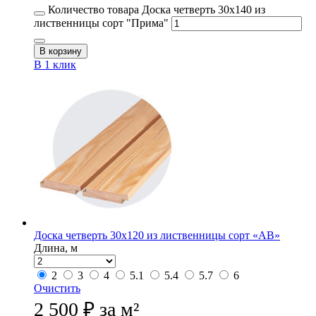
Количество товара Доска четверть 30х140 из
лиственницы сорт "Прима"
В корзину
В 1 клик
Доска четверть 30х120 из лиственницы сорт «АВ»
Длина, м
2
3
4
5.1
5.4
5.7
6
Очистить
2 500
₽
за м²