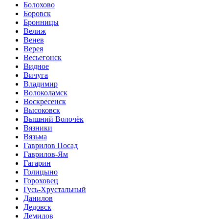
Болохово
Боровск
Бронницы
Велиж
Венев
Верея
Весьегонск
Видное
Вичуга
Владимир
Волоколамск
Воскресенск
Высоковск
Вышний Волочёк
Вязники
Вязьма
Гаврилов Посад
Гаврилов-Ям
Гагарин
Голицыно
Гороховец
Гусь-Хрустальный
Данилов
Дедовск
Демидов