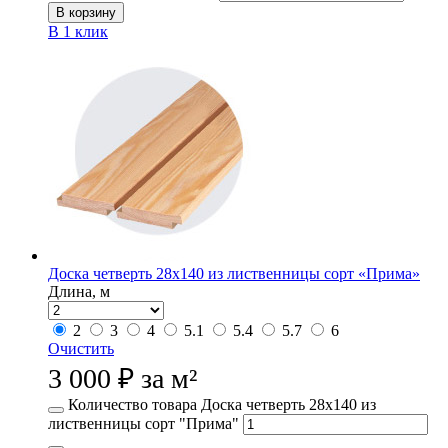
В корзину
В 1 клик
Доска четверть 28х140 из лиственницы сорт «Прима»
Длина, м
2
3
4
5.1
5.4
5.7
6
Очистить
3 000
₽
за м²
Количество товара Доска четверть 28х140 из
лиственницы сорт "Прима"